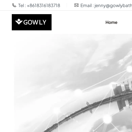
Tel : +8618316183718
Email : jenny@gowlyba
Home