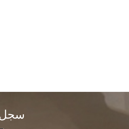
سجل ل