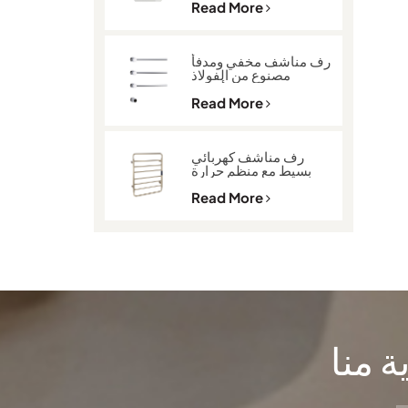
Read More
رف مناشف مخفي ومدفأ
مصنوع من الفولاذ
المقاوم للصدأ 304
GLY-K513
Read More
رف مناشف كهربائي
بسيط مع منظم حرارة
GLY-2101
Read More
 منا