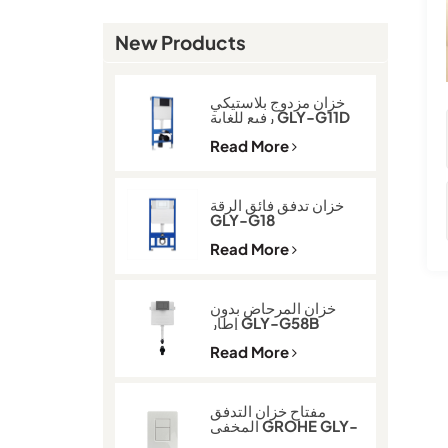
New Products
خزان مزدوج بلاستيكي
رفيع للغاية GLY-G11D
Read More
خزان تدفق فائق الرقة
GLY-G18
Read More
خزان المرحاض بدون
إطار GLY-G58B
Read More
مفتاح خزان التدفق
المخفي GROHE GLY-
600