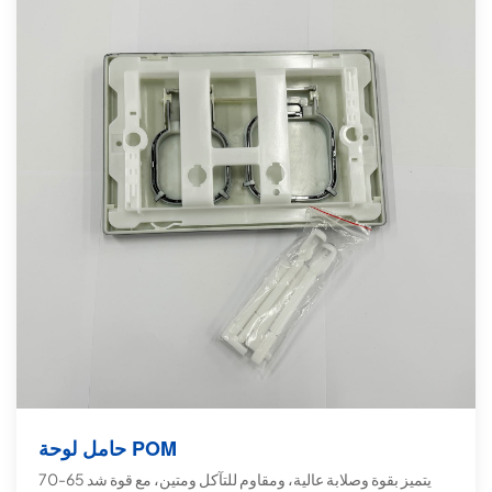
حامل لوحة POM
يتميز بقوة وصلابة عالية، ومقاوم للتآكل ومتين، مع قوة شد 65-70