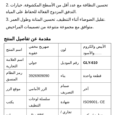
2. تحسين النظافة مع عدد أقل من الأسطح المكشوفة. خيارات
التدفق المزدوج الفعالة للحفاظ على المياه.
3. تقليل الضوضاء أثناء التنظيف. تحسين المتانة وطول العمر.
متوافق مع مجموعة متنوعة من تصميمات المراحيض.
مقدمة عن تفاصيل المنتج
الأبيض والكروم
صهريج مخفي
لون
اسم المنتج
والأسود……
عقوبة
اسم العلامة
GLY-610
رقم الموديل
جولي
التجارية
رمز النظام
قطعة واحدة
بناء
3926909090
المنسق
صمام
آخر
الزر الأمامي
موقع الزر
التصريف
سلسلة لوحات
ISO9001، CE
شهادة
يكتب
التنظيف
تجاري /