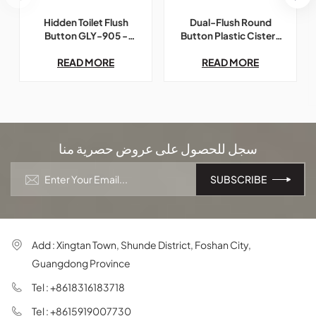
Dual-Flush Round
Hidden Toilet Flush
Button Plastic Cistern
Button GLY-905 -
Panel GLY-601
Сompatible with GROHE
READ MORE
READ MORE
سجل للحصول على عروض حصرية منا
Add : Xingtan Town, Shunde District, Foshan City,
Guangdong Province
Tel : +8618316183718
Tel : +8615919007730