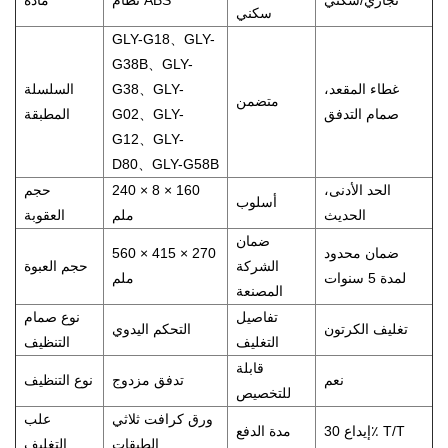
تجاري/سكني
نظام ABS
مادة
سكني
GLY-G18
、
GLY-
G38B
、
GLY-
غطاء المقعد،
GLY-
、
G38
السلسلة
متضمن
صمام التدفق
GLY-
、
G02
المطبقة
G12
、
GLY-
D80
、
GLY-G58B
الحد الأدنى،
240 × 8 × 160
حجم
أسلوب
الحديث
ملم
العقوبة
ضمان
ضمان محدود
560 × 415 × 270
الشركة
حجم العبوة
لمدة 5 سنوات
ملم
المصنعة
تفاصيل
نوع صمام
تغليف الكرتون
التحكم اليدوي
التغليف
التنظيف
قابلة
نعم
تدفق مزدوج
نوع التنظيف
للتخصيص
ورق كرافت ثلاثي
علب
إيداع 30٪ T/T
مدة الدفع
الطبقات
التغليف