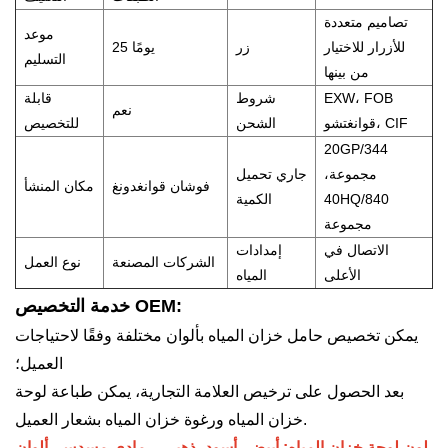
تصاميم متعددة
موعد
للأزرار للاختيار
زر
25 يومًا
التسليم
من بينها
EXW، FOB
شروط
قابلة
نعم
قوانغتشو، CIF
الشحن
للتخصيص
20GP/344
مجموعة،
جاري تحميل
فوشان قوانغدونغ
مكان المنشأ
40HQ/840
الكمية
مجموعة
الاتصال في
إمدادات
الشركات المصنعة
نوع العمل
الأعلى
المياه
خدمة التخصيص OEM:
يمكن تخصيص حامل خزان المياه بألوان مختلفة وفقًا لاحتياجات
العميل؛
بعد الحصول على ترخيص العلامة التجارية، يمكن طباعة لوحة
خزان المياه ورغوة خزان المياه بشعار العميل.
لون لوحة خزان المياه: أبيض، أسود، ذهبي، رمادي مسدس، ألوان