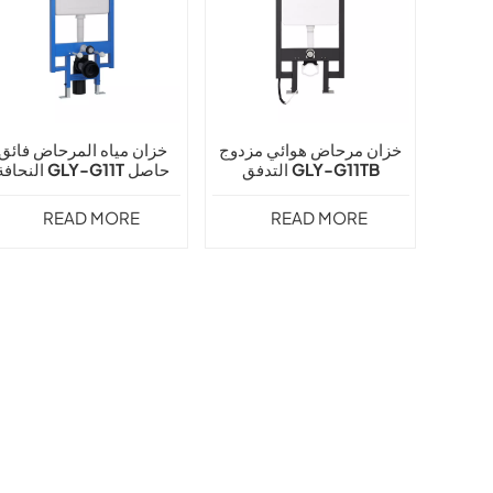
خزان مرحاض هوائي مزدوج
خزان مياه المرحاض فائق
التدفق GLY-G11TB
النحافة GLY-G11T حاص
على شهادة CE
READ MORE
READ MORE