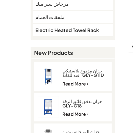
مرحاض سيراميك
ملحقات الحمام
Electric Heated Towel Rack
ل
New Products
خزان مزدوج بلاستيكي
رفيع للغاية GLY-G11D
Read More
خزان تدفق فائق الرقة
GLY-G18
Read More
خزان المرحاض بدون