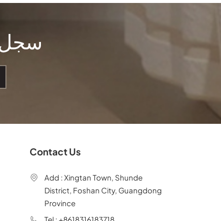
سجل ل
Contact Us
Add : Xingtan Town, Shunde
District, Foshan City, Guangdong
Province
Tel : +8618316183718