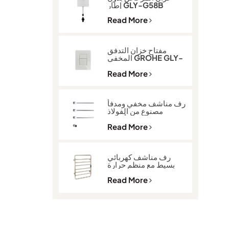
إطار GLY-G58B
Read More
مفتاح خزان التدفق
المخفي GROHE GLY-
600
Read More
رف مناشف مخفي ومدفأ
مصنوع من الفولاذ
المقاوم للصدأ 304
GLY-K513
Read More
رف مناشف كهربائي
بسيط مع منظم حرارة
GLY-2101
Read More