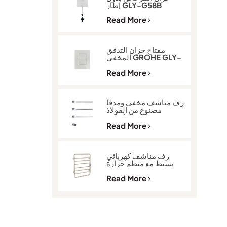
إطار GLY-G58B
Read More
مفتاح خزان التدفق
المخفي GROHE GLY-
600
Read More
رف مناشف مخفي ومدفأ
مصنوع من الفولاذ
المقاوم للصدأ 304
GLY-K513
Read More
رف مناشف كهربائي
بسيط مع منظم حرارة
GLY-2101
Read More