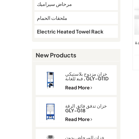
مرحاض سيراميك
ملحقات الحمام
Electric Heated Towel Rack
ة
New Products
خزان مزدوج بلاستيكي
رفيع للغاية GLY-G11D
Read More
خزان تدفق فائق الرقة
GLY-G18
Read More
خزان المرحاض بدون