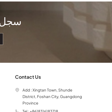
سجل ل
Contact Us
Add : Xingtan Town, Shunde
District, Foshan City, Guangdong
Province
Tel : +8618316183718