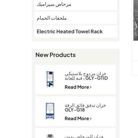
مرحاض سيراميك
ملحقات الحمام
Electric Heated Towel Rack
New Products
خزان مزدوج بلاستيكي
رفيع للغاية GLY-G11D
Read More
خزان تدفق فائق الرقة
GLY-G18
Read More
خزان المرحاض بدون