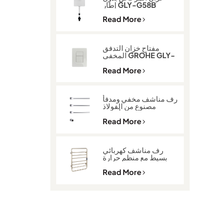
إطار GLY-G58B
Read More
مفتاح خزان التدفق
المخفي GROHE GLY-
600
Read More
رف مناشف مخفي ومدفأ
مصنوع من الفولاذ
المقاوم للصدأ 304
GLY-K513
Read More
رف مناشف كهربائي
بسيط مع منظم حرارة
GLY-2101
Read More