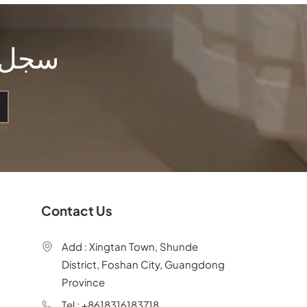
سجل ل
Contact Us
Add : Xingtan Town, Shunde
District, Foshan City, Guangdong
Province
Tel : +8618316183718