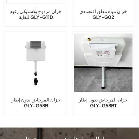
خزان مياه معلق اقتصادي
خزان مزدوج بلاستيكي رفيع
للغاية GLY-G11D
GLY-G02
خزان المرحاض بدون إطار
خزان المرحاض بدون إطار
GLY-G58B
GLY-G58BT
سجل للحصول على عروض حصرية منا