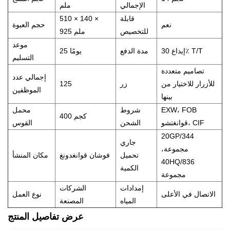
الإجمالي
ملم
قابلة
510 × 140 ×
نعم
حجم العبوة
للتخصيص
925 ملم
موعد
إيداع 30٪ T/T
مدة الدفع
25 يومًا
التسليم
تصاميم متعددة
إجمالي عدد
للأزرار للاختيار من
زر
125
الموظفين
بينها
EXW، FOB
شروط
محمل
400 كجم
قوانغتشو، CIF
الشحن
القوس
20GP/344
جاري
مجموعة،
تحميل
فوشان قوانغدونغ
مكان المنشأ
40HQ/836
الكمية
مجموعة
إمدادات
الشركات
الاتصال في الأعلى
نوع العمل
المياه
المصنعة
عرض تفاصيل المنتج