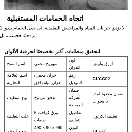
اتجاه الحمامات المستقبلية
1. لا تؤدي خزانات المياه والمراحيض التقليدية إلى جعل الحمام يب
مزدحمًا فحسب، بل
لتحقيق متطلبات أكثر تخصيصًا لحرفية الألوان
لون
أزرق وأبيض
صهريج مخفي
اسم المنتج
الخزان
رقم
خزان مخفي/
اسم العلامة
GLY-G02
الموديل
خزان مياه دافق
التجارية
ضمان
ضمان محدود لمدة
الشركة
تدفق مزدوج
نوع التنظيف
5 سنوات
المصنعة
تفاصيل
ورق كرافت 5
تغليف الكرتون
علب التغليف
التغليف
طبقات
الوزن
490 × 90 × 990
14 كجم
حجم المنتج