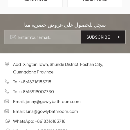
خصيصًا للقوالب المنفوخة فائقة
النحافة تدفق صهريجيهدف هذا
المنتج إلى تعزيز استقرار ومتانة
نظام خزان المياه.
سجل للحصول على عروض حصرية منا
Add : Xingtan Town, Shunde District, Foshan City,
Guangdong Province
Tel : +8618316183718
Tel : +8615919007730
Email : jenny@gowlybathroom.com
Email : luna@gowlybathroom.com
WhatsApp: +8618316183718