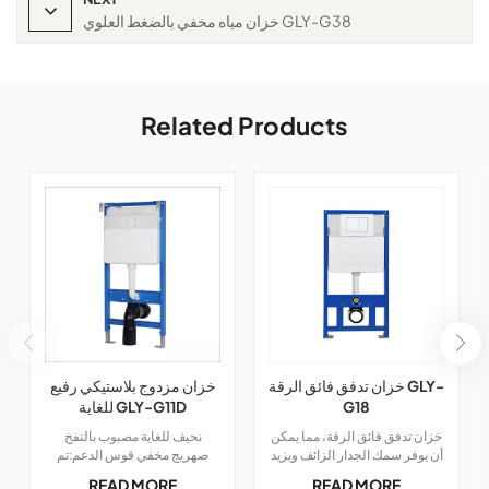
خزان مياه مخفي بالضغط العلوي GLY-G38
Related Products
خزان تدفق فائق الرقة GLY-
خزان مزدوج بلاستيكي رفيع
G18
للغاية GLY-G11D
خزان تدفق فائق الرقة، مما يمكن
نحيف للغاية مصبوب بالنفخ
أن يوفر سمك الجدار الزائف ويزيد
صهريج مخفي قوس الدعم:تم
من مساحة الحمام؛
تصميم دعامة الدعم المبتكرة لدينا
READ MORE
READ MORE