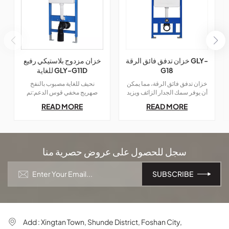
خزان تدفق فائق الرقة GLY-
خزان مزدوج بلاستيكي رفيع
G18
للغاية GLY-G11D
خزان تدفق فائق الرقة، مما يمكن
نحيف للغاية مصبوب بالنفخ
أن يوفر سمك الجدار الزائف ويزيد
صهريج مخفي قوس الدعم:تم
من مساحة الحمام؛
تصميم دعامة الدعم المبتكرة لدينا
READ MORE
READ MORE
خصيصًا للقوالب المنفوخة فائقة
النحافة تدفق صهريجيهدف هذا
المنتج إلى تعزيز استقرار ومتانة
نظام خزان المياه.
سجل للحصول على عروض حصرية منا
Add : Xingtan Town, Shunde District, Foshan City,