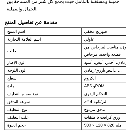
جميلة ومستغلة بالكامل حيث يجمع كل شبر من المساحة بين
الجمال والعملية.
مقدمة عن تفاصيل المنتج
صهريج مخفي
اسم المنتج
غاولي
اسم العلامة التجارية
تسوق، مناسب لمرحاض من
طلب
قطعة واحدة، مرحاض
لون الإطار
أبيض/أزرق/رمادي……
لون اللوحة
الكروم
سطح
ABS وPOM
مادة
التحكم اليدوي
نوع صمام التنظيف
>2.4 لتر/ثانية
سرعة التدفق
تدفق مزدوج
نوع التنظيف
ورق كرافت 5 طبقات
علب التغليف
500 × 120 × 820 ملم
حجم العبوة